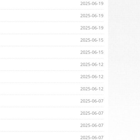
2025-06-19
2025-06-19
2025-06-19
2025-06-15
2025-06-15
2025-06-12
2025-06-12
2025-06-12
2025-06-07
2025-06-07
2025-06-07
2025-06-07