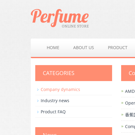
HOME
ABOUT US
PRODUCT
CATEGORIES
Co
Company dynamics
AM
Industry news
Open
Product FAQ
香蕉
Comp