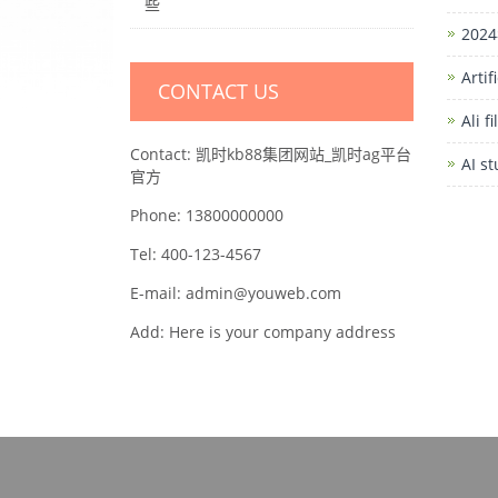
些
20
Artif
CONTACT US
Ali f
Contact: 凯时kb88集团网站_凯时ag平台
AI s
官方
Phone: 13800000000
Tel: 400-123-4567
E-mail: admin@youweb.com
Add: Here is your company address